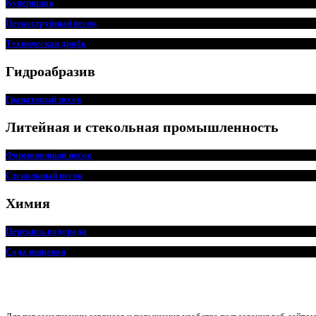
Купершлак
Пескоструйный песок
Техническая дробь
Гидроабразив
Гранатовый песок
Литейная и стекольная промышленность
Формовочный песок
Стекольный песок
Химия
Перекись водорода
Сода пищевая