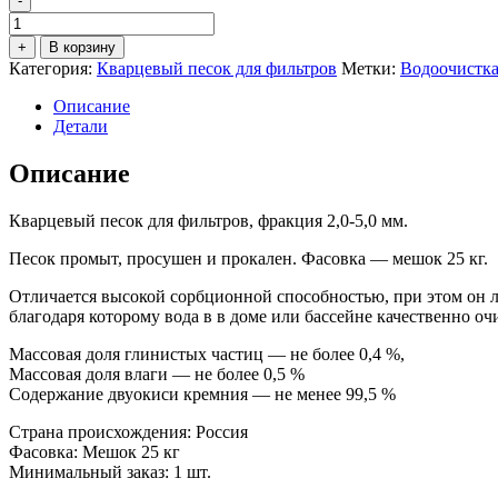
-
Количество
товара
+
В корзину
Кварцевый
Категория:
Кварцевый песок для фильтров
Метки:
Водоочистк
песок
для
Описание
фильтра
Детали
окатанный
фр.
Описание
2,0-
5,0
Кварцевый песок для фильтров, фракция 2,0-5,0 мм.
мм
(мешок
Песок промыт, просушен и прокален. Фасовка — мешок 25 кг.
25
кг)
Отличается высокой сорбционной способностью, при этом он л
благодаря которому вода в в доме или бассейне качественно о
Массовая доля глинистых частиц — не более 0,4 %,
Массовая доля влаги — не более 0,5 %
Содержание двуокиси кремния — не менее 99,5 %
Страна происхождения: Россия
Фасовка: Мешок 25 кг
Минимальный заказ: 1 шт.