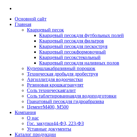
Основной сайт
Главная
Кварцевый песок
Кварцевый песок
для футбольных полей
Кварцевый песок
для фильтров
Кварцевый песок
для пескоструя
Кварцевый песок
формовочный
Кварцевый песок
стекольный
Кварцевый песок
для наливных полов
Купершлак
абразивный порошок
Техническая дробь
для дробеструя
Аргиллит
для водоочистки
Резиновая крошка
гранулят
Соль техническая
галит
Соль таблетированная
для водоподготовки
Гранатовый песок
для гидроабразива
Цемент
М400, М500
Компания
О нас
Гос. закупки
44-ФЗ, 223-ФЗ
Уставные документы
Каталог продукции