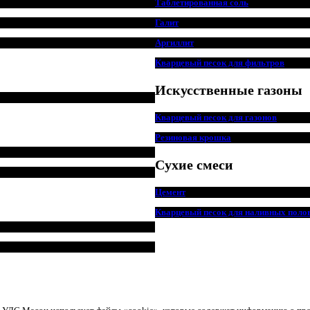
Таблетированная соль
Галит
Аргиллит
Кварцевый песок для фильтров
Искусственные газоны
Кварцевый песок для
г
азонов
Резиновая крошка
Сухие смеси
Цемент
Кварцевый песок для наливных поло