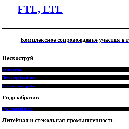
FTL, LTL
Комплексное сопровождение участия в 
Пескоструй
Купершлак
Пескоструйный песок
Техническая дробь
Гидроабразив
Гранатовый песок
Литейная и стекольная промышленность