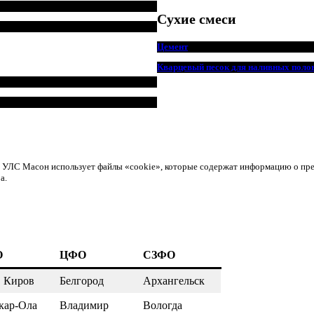
Сухие смеси
Цемент
Кварцевый песок для наливных поло
ом УЛС Масон использует файлы «cookie», которые содержат информацию о пр
а.
О
ЦФО
СЗФО
, Киров
Белгород
Архангельск
кар-Ола
Владимир
Вологда