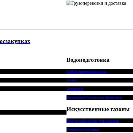
госзакупках
Водоподготовка
Таблетированная соль
Галит
Аргиллит
Кварцевый песок для фильтров
Искусственные газоны
Кварцевый песок для
г
азонов
Резиновая крошка