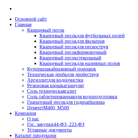
Основной сайт
Главная
Кварцевый песок
Кварцевый песок
для футбольных полей
Кварцевый песок
для фильтров
Кварцевый песок
для пескоструя
Кварцевый песок
формовочный
Кварцевый песок
стекольный
Кварцевый песок
для наливных полов
Купершлак
абразивный порошок
Техническая дробь
для дробеструя
Аргиллит
для водоочистки
Резиновая крошка
гранулят
Соль техническая
галит
Соль таблетированная
для водоподготовки
Гранатовый песок
для гидроабразива
Цемент
М400, М500
Компания
О нас
Гос. закупки
44-ФЗ, 223-ФЗ
Уставные документы
Каталог продукции