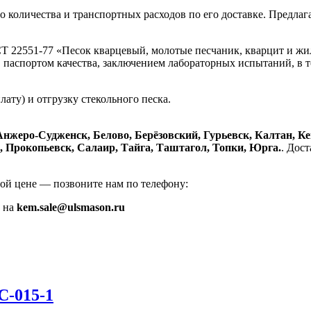
го количества и транспортных расходов по его доставке. Предла
Т 22551-77 «Песок кварцевый, молотые песчаник, кварцит и ж
, паспортом качества, заключением лабораторных испытаний, в 
ату) и отгрузку стекольного песка.
Анжеро-Судженск, Белово, Берёзовский, Гурьевск, Калтан, К
 Прокопьевск, Салаир, Тайга, Таштагол, Топки, Юрга.
. Дос
ой цене — позвоните нам по телефону:
е на
kem.sale@ulsmason.ru
-015-1