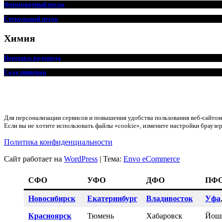
Формовочный песок
Стекольный песок
Химия
Перекись водорода
Сода пищевая
Для персонализации сервисов и повышения удобства пользования веб-сайт
Если вы не хотите использовать файлы «cookie», измените настройки браузер
Политика конфиденциальности
Сайт работает на
WordPress
|
Тема:
Envo eCommerce
СФО
УФО
ДФО
ПФ
Новосибирск
Екатеринбург
Владивосток
Уфа
Красноярск
Тюмень
Хабаровск
Йош