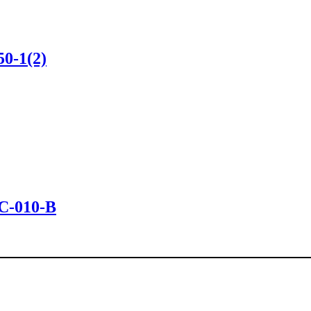
0-1(2)
С-010-В