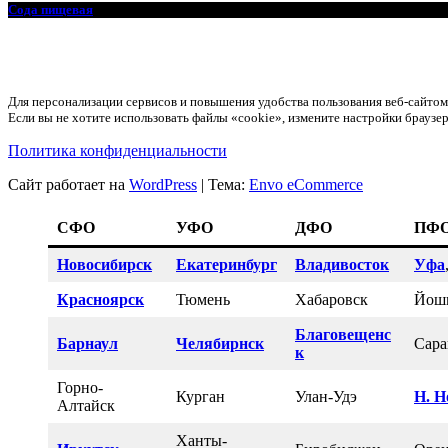
Сода пищевая
Для персонализации сервисов и повышения удобства пользования веб-сайт
Если вы не хотите использовать файлы «cookie», измените настройки браузер
Политика конфиденциальности
Сайт работает на
WordPress
|
Тема:
Envo eCommerce
СФО
УФО
ДФО
ПФ
Новосибирск
Екатеринбург
Владивосток
Уфа
Красноярск
Тюмень
Хабаровск
Йош
Благовещенс
Барнаул
Челябирнск
Сара
к
Горно-
Курган
Улан-Удэ
Н. Н
Алтайск
Ханты-