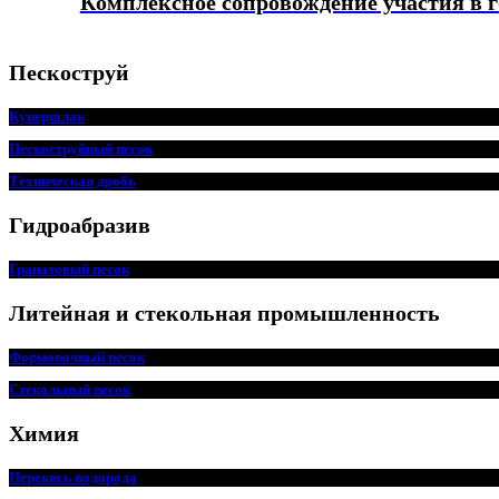
Комплексное сопровождение участия в 
Пескоструй
Купершлак
Пескоструйный песок
Техническая дробь
Гидроабразив
Гранатовый песок
Литейная и стекольная промышленность
Формовочный песок
Стекольный песок
Химия
Перекись водорода