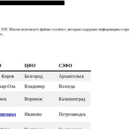
ом УЛС Масон использует файлы «cookie», которые содержат информацию о пр
а.
О
ЦФО
СЗФО
, Киров
Белгород
Архангельск
кар-Ола
Владимир
Вологда
нск
Воронеж
Калининград
овгород
Иваново
Петрозаводск