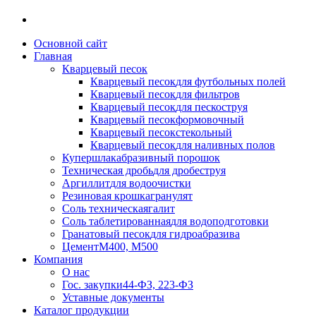
Основной сайт
Главная
Кварцевый песок
Кварцевый песок
для футбольных полей
Кварцевый песок
для фильтров
Кварцевый песок
для пескоструя
Кварцевый песок
формовочный
Кварцевый песок
стекольный
Кварцевый песок
для наливных полов
Купершлак
абразивный порошок
Техническая дробь
для дробеструя
Аргиллит
для водоочистки
Резиновая крошка
гранулят
Соль техническая
галит
Соль таблетированная
для водоподготовки
Гранатовый песок
для гидроабразива
Цемент
М400, М500
Компания
О нас
Гос. закупки
44-ФЗ, 223-ФЗ
Уставные документы
Каталог продукции