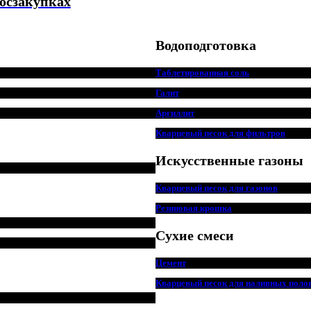
госзакупках
Водоподготовка
Таблетированная соль
Галит
Аргиллит
Кварцевый песок для фильтров
Искусственные газоны
Кварцевый песок для
г
азонов
Резиновая крошка
Сухие смеси
Цемент
Кварцевый песок для наливных поло