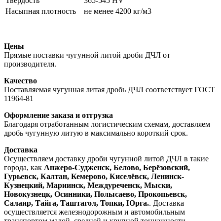
Твердость
365-545 HV
Насыпная плотность
не менее 4200 кг/м3
Цены
Прямые поставки чугунной литой дроби ДЧЛ от
производителя.
Качество
Поставляемая чугунная литая дробь ДЧЛ соответствует ГОСТ
11964-81
Оформление заказа и отгрузка
Благодаря отработанным логистическим схемам, доставляем
дробь чугунную литую в максимально короткий срок.
Доставка
Осуществляем доставку дроби чугунной литой ДЧЛ в такие
города, как
Анжеро-Судженск, Белово, Берёзовский,
Гурьевск, Калтан, Кемерово, Киселёвск, Ленинск-
Кузнецкий, Мариинск, Междуреченск, Мыски,
Новокузнецк, Осинники, Полысаево, Прокопьевск,
Салаир, Тайга, Таштагол, Топки, Юрга.
. Доставка
осуществляется железнодорожным и автомобильным
транспортом малой, средней и крупной тоннажности.