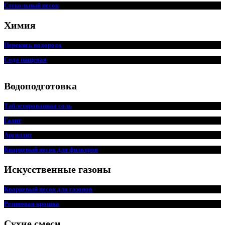
Стекольный песок
Химия
Перекись водорода
Сода пищевая
Водоподготовка
Таблетированная соль
Галит
Аргиллит
Кварцевый песок для фильтров
Искусственные газоны
Кварцевый песок для
г
азонов
Резиновая крошка
Сухие смеси