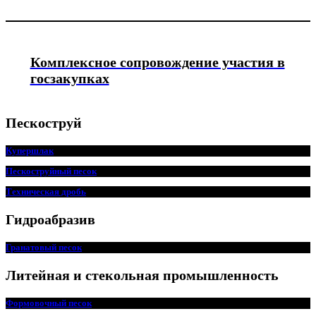
Комплексное сопровождение участия в
госзакупках
Пескоструй
Купершлак
Пескоструйный песок
Техническая дробь
Гидроабразив
Гранатовый песок
Литейная и стекольная промышленность
Формовочный песок