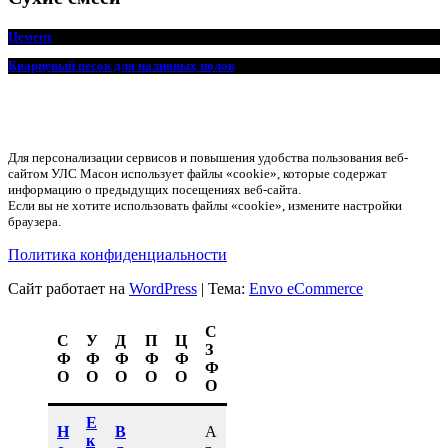
Цемент
Кварцевый песок для наливных полов
Для персонализации сервисов и повышения удобства пользования веб-
сайтом УЛС Масон использует файлы «cookie», которые содержат
информацию о предыдущих посещениях веб-сайта.
Если вы не хотите использовать файлы «cookie», измените настройки
браузера.
Политика конфиденциальности
Сайт работает на
WordPress
|
Тема:
Envo eCommerce
С
С
У
Д
П
Ц
З
Ф
Ф
Ф
Ф
Ф
Ф
О
О
О
О
О
О
Е
Н
В
А
к