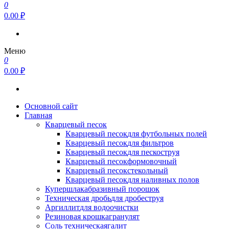
0
0.00 ₽
Меню
0
0.00 ₽
Основной сайт
Главная
Кварцевый песок
Кварцевый песок
для футбольных полей
Кварцевый песок
для фильтров
Кварцевый песок
для пескоструя
Кварцевый песок
формовочный
Кварцевый песок
стекольный
Кварцевый песок
для наливных полов
Купершлак
абразивный порошок
Техническая дробь
для дробеструя
Аргиллит
для водоочистки
Резиновая крошка
гранулят
Соль техническая
галит