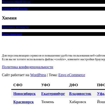
Формовочный песок
Стекольный песок
Химия
Перекись водорода
Сода пищевая
Для персонализации сервисов и повышения удобства пользования веб-сайт
Если вы не хотите использовать файлы «cookie», измените настройки браузер
Политика конфиденциальности
Сайт работает на
WordPress
|
Тема:
Envo eCommerce
СФО
УФО
ДФО
ПФ
Новосибирск
Екатеринбург
Владивосток
Уфа
Красноярск
Тюмень
Хабаровск
Йош