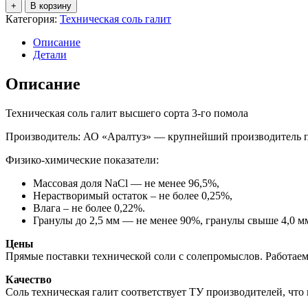
товара
+
В корзину
Техническая
Категория:
Техническая соль галит
соль
Галит
Описание
Высший
Детали
сорт
3
Описание
помол
(Аралтуз),
Техническая соль галит высшего сорта 3-го помола
мешок
50
Производитель:
АО «Аралтуз»
— крупнейший производитель пи
кг
Физико-химические показатели:
Массовая доля NaCl — не менее 96,5%,
Нерастворимый остаток – не более 0,25%,
Влага – не более 0,22%.
Гранулы до 2,5 мм — не менее 90%, гранулы свыше 4,0 м
Цены
Прямые поставки технической соли с солепромыслов. Работае
Качество
Соль техническая галит соответствует ТУ производителей, чт