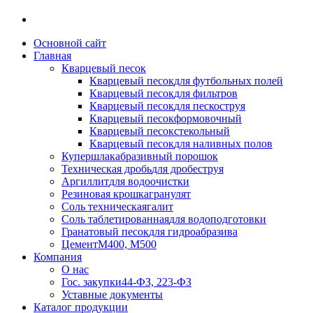
Основной сайт
Главная
Кварцевый песок
Кварцевый песок
для футбольных полей
Кварцевый песок
для фильтров
Кварцевый песок
для пескоструя
Кварцевый песок
формовочный
Кварцевый песок
стекольный
Кварцевый песок
для наливных полов
Купершлак
абразивный порошок
Техническая дробь
для дробеструя
Аргиллит
для водоочистки
Резиновая крошка
гранулят
Соль техническая
галит
Соль таблетированная
для водоподготовки
Гранатовый песок
для гидроабразива
Цемент
М400, М500
Компания
О нас
Гос. закупки
44-ФЗ, 223-ФЗ
Уставные документы
Каталог продукции