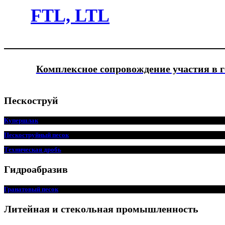
FTL, LTL
Комплексное сопровождение участия в 
Пескоструй
Купершлак
Пескоструйный песок
Техническая дробь
Гидроабразив
Гранатовый песок
Литейная и стекольная промышленность