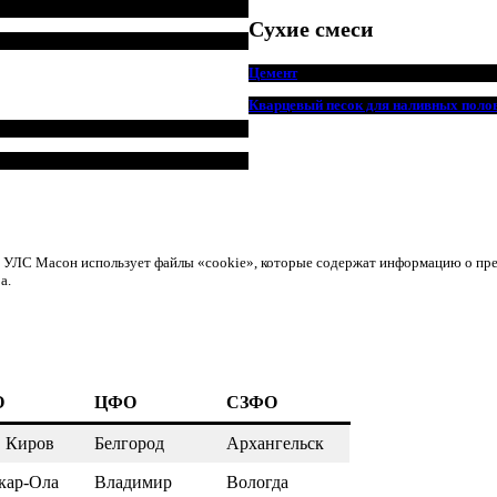
Сухие смеси
Цемент
Кварцевый песок для наливных поло
ом УЛС Масон использует файлы «cookie», которые содержат информацию о пр
а.
О
ЦФО
СЗФО
, Киров
Белгород
Архангельск
кар-Ола
Владимир
Вологда