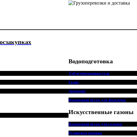
госзакупках
Водоподготовка
Таблетированная соль
Галит
Аргиллит
Кварцевый песок для фильтров
Искусственные газоны
Кварцевый песок для
г
азонов
Резиновая крошка