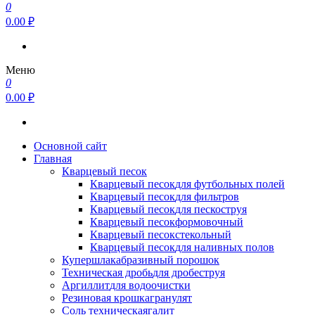
0
0.00 ₽
Меню
0
0.00 ₽
Основной сайт
Главная
Кварцевый песок
Кварцевый песок
для футбольных полей
Кварцевый песок
для фильтров
Кварцевый песок
для пескоструя
Кварцевый песок
формовочный
Кварцевый песок
стекольный
Кварцевый песок
для наливных полов
Купершлак
абразивный порошок
Техническая дробь
для дробеструя
Аргиллит
для водоочистки
Резиновая крошка
гранулят
Соль техническая
галит