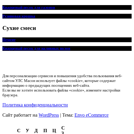
Кварцевый песок для
г
азонов
Резиновая крошка
Сухие смеси
Цемент
Кварцевый песок для наливных полов
Для персонализации сервисов и повышения удобства пользования веб-
сайтом УЛС Масон использует файлы «cookie», которые содержат
информацию о предыдущих посещениях веб-сайта.
Если вы не хотите использовать файлы «cookie», измените настройки
браузера.
Политика конфиденциальности
Сайт работает на
WordPress
|
Тема:
Envo eCommerce
С
С
У
Д
П
Ц
З