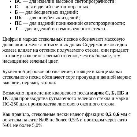
ВС
— для изделий высокой светопрозрачности;
С
— для изделий светопрозрачных;
Б
— для бесцветных изделий;
ПБ
— для полубелых изделий;
ПС
— для изделий пониженной светопрозрачности;
Т
— для изделий из темно-зеленого стекла.
Цифры в марках стекольных песков обозначают массовую
долю окиси железа в тысячных долях Содержание оксидов
железа влияет на оттенок получаемого стекла, они придают
готовому изделию зеленый оттенок, чем их больше, тем
насыщеннее зеленый цвет.
Буквенно/цифровое обозначение, стоящее в конце марки
стекольного песка обозначает сорт продукции данной марки:
высший, первый, второй.
Возможно применение кварцевого песка
марок С, Б, ПБ и
ПС
для производства бутылочного зеленого стекла и марки
ПС-250 для производства листового оконного стекла.
Как правило, стекольные пески имеют фракцию
0,2-0,6 мм
с
остатком на сите №08 не более 0,5% и проходом через сито
№01 не более 5,0%