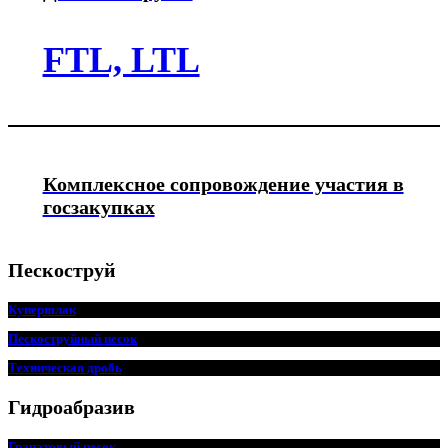
FTL, LTL
Комплексное сопровождение участия в
госзакупках
Пескоструй
Купершлак
Пескоструйный песок
Техническая дробь
Гидроабразив
Гранатовый песок