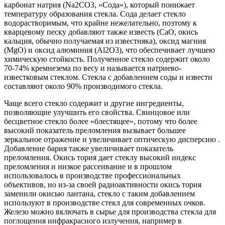
карбонат натрия (Na2CО3, «Сода»), который понижает
температуру образования стекла. Сода делает стекло
водорастворимым, что крайне нежелательно, поэтому к
кварцевому песку добавляют также известь (CaO, окись
кальция, обычно получаемая из известняка), оксид магния
(MgO) и оксид алюминия (Al2O3), что обеспечивает лучшею
химическую стойкость. Полученное стекло содержит около
70-74% кремнезема по весу и называется натриево-
известковым стеклом. Стекла с добавлением соды и извести
составляют около 90% производимого стекла.
Чаще всего стекло содержит и другие ингредиенты,
позволяющие улучшить его свойства. Свинцовое или
бесцветное стекло более «блестящее», потому что более
высокий показатель преломления вызывает большее
зеркальное отражение и увеличивает оптическую дисперсию .
Добавление бария также увеличивает показатель
преломления. Окись тория дает стеклу высокий индекс
преломления и низкое рассеивание и в прошлом
использовалось в производстве профессиональных
объективов, но из-за своей радиоактивности окись тория
заменили окисью лантана, стекло с таким добавлением
используют в производстве стекл для современных очков.
Железо можно включать в сырье для производства стекла для
поглощения инфракрасного излучения, например в