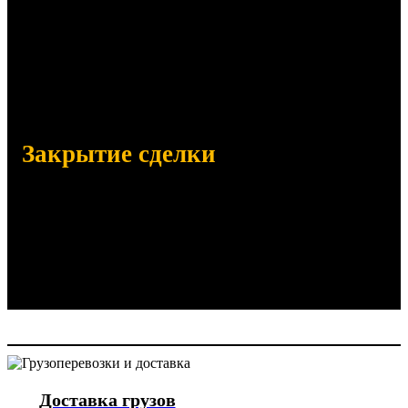
Отправим на согласование:
Договор поставки
Счет на оплату (с НДС и без НДС)
Сертификаты, паспорта качества
Закрытие сделки
Отправим заказанный товар
Убедимся в его получении по
количеству и качеству
Отправим закрывающие документы
Доставка грузов