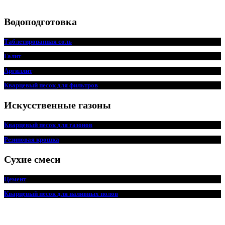
Водоподготовка
Таблетированная соль
Галит
Аргиллит
Кварцевый песок для фильтров
Искусственные газоны
Кварцевый песок для
г
азонов
Резиновая крошка
Сухие смеси
Цемент
Кварцевый песок для наливных полов