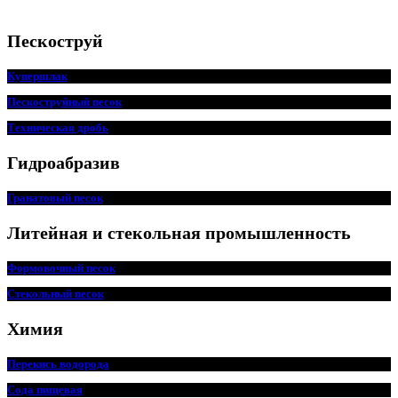
Пескоструй
Купершлак
Пескоструйный песок
Техническая дробь
Гидроабразив
Гранатовый песок
Литейная и стекольная промышленность
Формовочный песок
Стекольный песок
Химия
Перекись водорода
Сода пищевая