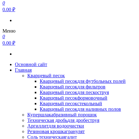
0
0.00 ₽
Меню
0
0.00 ₽
Основной сайт
Главная
Кварцевый песок
Кварцевый песок
для футбольных полей
Кварцевый песок
для фильтров
Кварцевый песок
для пескоструя
Кварцевый песок
формовочный
Кварцевый песок
стекольный
Кварцевый песок
для наливных полов
Купершлак
абразивный порошок
Техническая дробь
для дробеструя
Аргиллит
для водоочистки
Резиновая крошка
гранулят
Соль техническая
галит