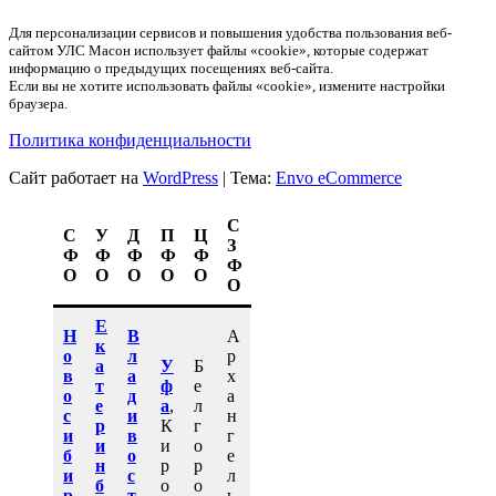
Для персонализации сервисов и повышения удобства пользования веб-
сайтом УЛС Масон использует файлы «cookie», которые содержат
информацию о предыдущих посещениях веб-сайта.
Если вы не хотите использовать файлы «cookie», измените настройки
браузера.
Политика конфиденциальности
Сайт работает на
WordPress
|
Тема:
Envo eCommerce
С
С
У
Д
П
Ц
З
Ф
Ф
Ф
Ф
Ф
Ф
О
О
О
О
О
О
Е
Н
В
А
к
о
л
р
а
У
Б
в
а
х
т
ф
е
о
д
а
е
а
,
л
с
и
н
р
К
г
и
в
г
и
и
о
б
о
е
н
р
р
и
с
л
б
о
о
р
т
ь