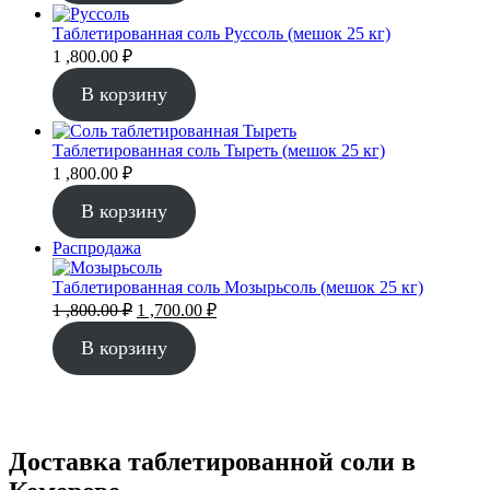
Таблетированная соль Руссоль (мешок 25 кг)
1 ,800.00
₽
В корзину
Таблетированная соль Тыреть (мешок 25 кг)
1 ,800.00
₽
В корзину
Продаваемый
Распродажа
товар
Таблетированная соль Мозырьсоль (мешок 25 кг)
Первоначальная
Текущая
1 ,800.00
₽
1 ,700.00
₽
цена
цена:
составляла
1
В корзину
1
,700.00 ₽.
,800.00 ₽.
Доставка таблетированной соли в