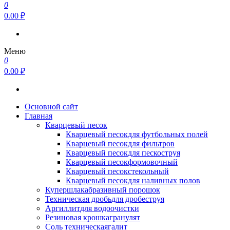
0
0.00 ₽
Меню
0
0.00 ₽
Основной сайт
Главная
Кварцевый песок
Кварцевый песок
для футбольных полей
Кварцевый песок
для фильтров
Кварцевый песок
для пескоструя
Кварцевый песок
формовочный
Кварцевый песок
стекольный
Кварцевый песок
для наливных полов
Купершлак
абразивный порошок
Техническая дробь
для дробеструя
Аргиллит
для водоочистки
Резиновая крошка
гранулят
Соль техническая
галит