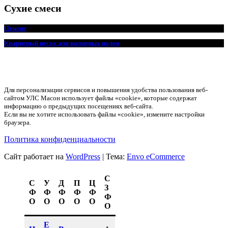
Сухие смеси
Цемент
Кварцевый песок для наливных полов
Для персонализации сервисов и повышения удобства пользования веб-
сайтом УЛС Масон использует файлы «cookie», которые содержат
информацию о предыдущих посещениях веб-сайта.
Если вы не хотите использовать файлы «cookie», измените настройки
браузера.
Политика конфиденциальности
Сайт работает на
WordPress
|
Тема:
Envo eCommerce
С
С
У
Д
П
Ц
З
Ф
Ф
Ф
Ф
Ф
Ф
О
О
О
О
О
О
Е