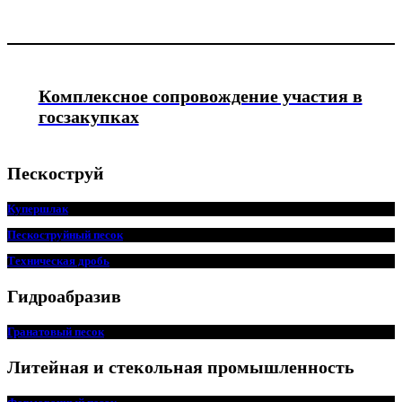
Комплексное сопровождение участия в
госзакупках
Пескоструй
Купершлак
Пескоструйный песок
Техническая дробь
Гидроабразив
Гранатовый песок
Литейная и стекольная промышленность