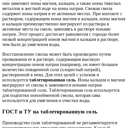
они заменяют ионы магния, кальция, а также ионы тяжелых
металлов в жесткой воде на ионы натрия. Свежая смола
содержит ионы натрия в ее активных местах. При контакте с
раствором, содержащим ионы магния и кальция, ионы магния
и кальция преимущественно мигрируют из раствора в
активные места на смоле, заменяясь в растворе ионами
натрия. Этот процесс достигает равновесия с гораздо более
низкой концентрацией ионов магния и кальция в растворе,
чем было до умягчения воды.
Восстановление смолы может быть произведено путем
промывания ее в растворе, содержащим высокую
концентрацию ионов натрия (например, он имеет большое
количество поваренной соли (хлористый натрий),
растворенной в нем). Для этих целей с успехом и
используется
таблетированная соль
. Ионы кальция и магния
мигрируют от смолы и заменяются ионами натрия
таблетированной соли. Таблетированная соль используется
для подпитки ионообменной смолы, которая сама
используется для умягчения и очистки воды.
ГОСТ и ТУ на таблетированную соль
Производство соли таблетированной не регламентируется
государственными отраслевыми стандартами. Каждый