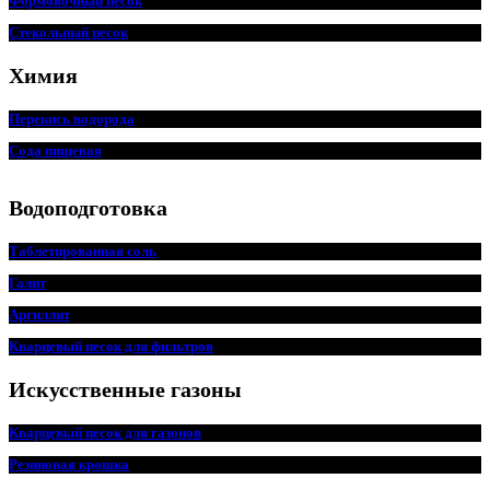
Формовочный песок
Стекольный песок
Химия
Перекись водорода
Сода пищевая
Водоподготовка
Таблетированная соль
Галит
Аргиллит
Кварцевый песок для фильтров
Искусственные газоны
Кварцевый песок для
г
азонов
Резиновая крошка