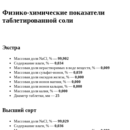
Физико-химические показатели
таблетированной соли
Экстра
Массовая доля NaCl, %
— 99,902
Содержание влаги, % —
0,034
Массовая доля нерастворимых в воде веществ, % —
0,009
Массовая доля сульфат-ионов, % —
0,059
Массовая доля оксидов железа, % —
0,000
Массовая доля ионов магния, % —
0,000
Массовая доля ионов кальция, % —
0,000
Массовая доля калия, % —
0,000
Диаметр таблетки, мм —
25
Высший сорт
Массовая доля NaCl, % —
99,029
Содержание влаги, % —
0,036