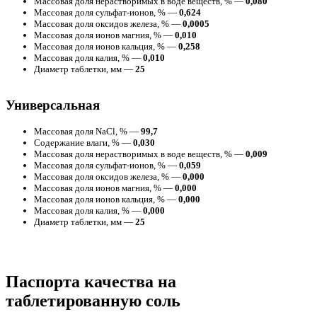
Массовая доля нерастворимых в воде веществ, % —
0,080
Массовая доля сульфат-ионов, % —
0,624
Массовая доля оксидов железа, % —
0,0005
Массовая доля ионов магния, % —
0,010
Массовая доля ионов кальция, % —
0,258
Массовая доля калия, % —
0,010
Диаметр таблетки, мм —
25
Универсальная
Массовая доля NaCl, % —
99,7
Содержание влаги, % —
0,030
Массовая доля нерастворимых в воде веществ, % —
0,009
Массовая доля сульфат-ионов, % —
0,059
Массовая доля оксидов железа, % —
0,000
Массовая доля ионов магния, % —
0,000
Массовая доля ионов кальция, % —
0,000
Массовая доля калия, % —
0,000
Диаметр таблетки, мм —
25
Паспорта качества на
таблетированную соль