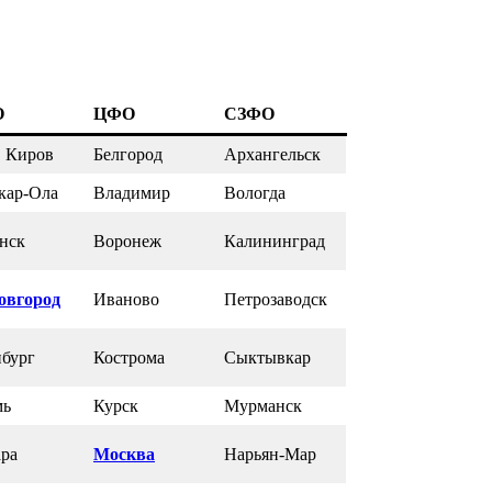
О
ЦФО
СЗФО
, Киров
Белгород
Архангельск
кар-Ола
Владимир
Вологда
нск
Воронеж
Калининград
овгород
Иваново
Петрозаводск
бург
Кострома
Сыктывкар
мь
Курск
Мурманск
ра
Москва
Нарьян-Мар