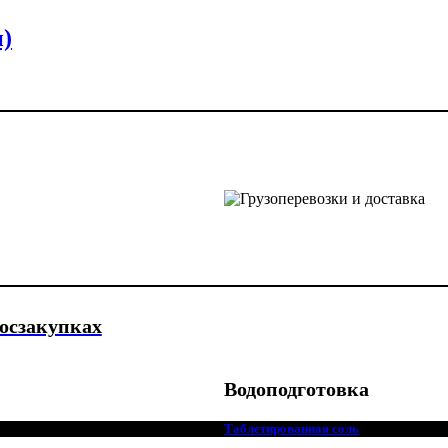
н)
госзакупках
Водоподготовка
Таблетированная соль