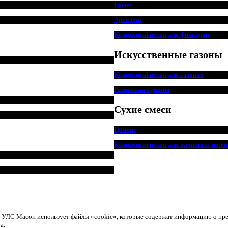
Галит
Аргиллит
Кварцевый песок для фильтров
Искусственные газоны
Кварцевый песок для
г
азонов
Резиновая крошка
Сухие смеси
Цемент
Кварцевый песок для наливных поло
ом УЛС Масон использует файлы «cookie», которые содержат информацию о пр
а.