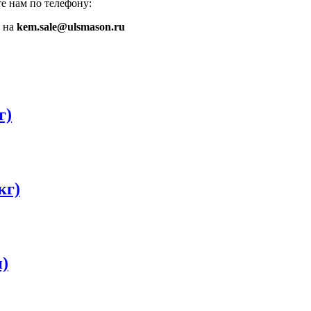
е нам по телефону:
е на
kem.sale@ulsmason.ru
г)
кг)
н)