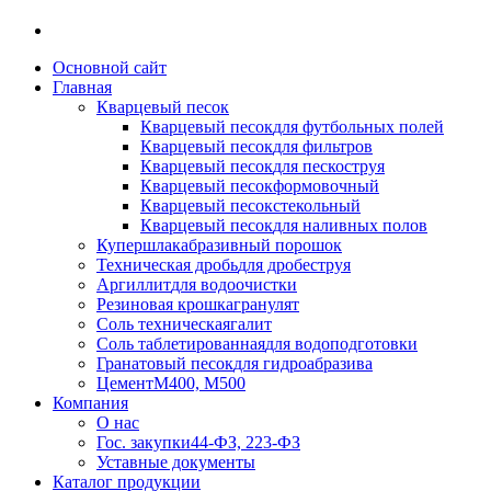
Основной сайт
Главная
Кварцевый песок
Кварцевый песок
для футбольных полей
Кварцевый песок
для фильтров
Кварцевый песок
для пескоструя
Кварцевый песок
формовочный
Кварцевый песок
стекольный
Кварцевый песок
для наливных полов
Купершлак
абразивный порошок
Техническая дробь
для дробеструя
Аргиллит
для водоочистки
Резиновая крошка
гранулят
Соль техническая
галит
Соль таблетированная
для водоподготовки
Гранатовый песок
для гидроабразива
Цемент
М400, М500
Компания
О нас
Гос. закупки
44-ФЗ, 223-ФЗ
Уставные документы
Каталог продукции