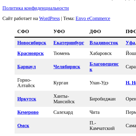
Политика конфиденциальности
Сайт работает на
WordPress
|
Тема:
Envo eCommerce
СФО
УФО
ДФО
ПФ
Новосибирск
Екатеринбург
Владивосток
Уфа
Красноярск
Тюмень
Хабаровск
Йош
Благовещенс
Барнаул
Челябирнск
Сара
к
Горно-
Курган
Улан-Удэ
Н. Н
Алтайск
Ханты-
Иркутск
Биробиджан
Орен
Мансийск
Кемерово
Салехард
Чита
Пер
П.-
Омск
Сама
Камчатский