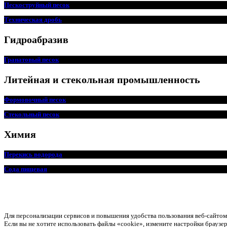
Пескоструйный песок
Техническая дробь
Гидроабразив
Гранатовый песок
Литейная и стекольная промышленность
Формовочный песок
Стекольный песок
Химия
Перекись водорода
Сода пищевая
Для персонализации сервисов и повышения удобства пользования веб-сайт
Если вы не хотите использовать файлы «cookie», измените настройки браузер