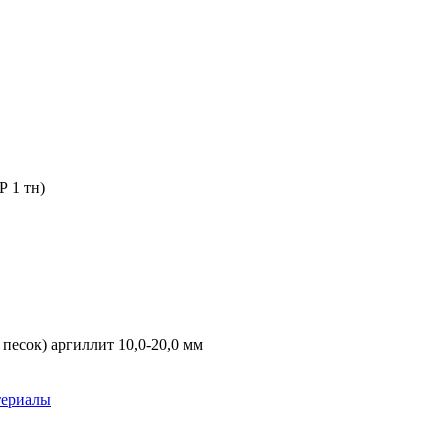
Р 1 тн)
есок) аргиллит 10,0-20,0 мм
териалы