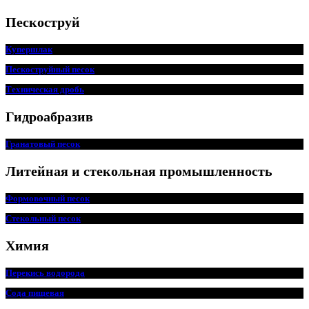
Пескоструй
Купершлак
Пескоструйный песок
Техническая дробь
Гидроабразив
Гранатовый песок
Литейная и стекольная промышленность
Формовочный песок
Стекольный песок
Химия
Перекись водорода
Сода пищевая