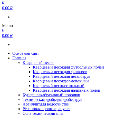
0
0.00 ₽
Меню
0
0.00 ₽
Основной сайт
Главная
Кварцевый песок
Кварцевый песок
для футбольных полей
Кварцевый песок
для фильтров
Кварцевый песок
для пескоструя
Кварцевый песок
формовочный
Кварцевый песок
стекольный
Кварцевый песок
для наливных полов
Купершлак
абразивный порошок
Техническая дробь
для дробеструя
Аргиллит
для водоочистки
Резиновая крошка
гранулят
Соль техническая
галит