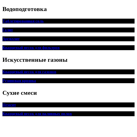
Водоподготовка
Таблетированная соль
Галит
Аргиллит
Кварцевый песок для фильтров
Искусственные газоны
Кварцевый песок для
г
азонов
Резиновая крошка
Сухие смеси
Цемент
Кварцевый песок для наливных полов