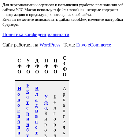
Для персонализации сервисов и повышения удобства пользования веб-
сайтом УЛС Масон использует файлы «cookie», которые содержат
информацию о предыдущих посещениях веб-сайта.
Если вы не хотите использовать файлы «cookie», измените настройки
браузера.
Политика конфиденциальности
Сайт работает на
WordPress
|
Тема:
Envo eCommerce
С
С
У
Д
П
Ц
З
Ф
Ф
Ф
Ф
Ф
Ф
О
О
О
О
О
О
Е
Н
В
А
к
о
л
р
а
У
Б
в
а
х
т
ф
е
о
д
а
е
а
,
л
с
и
н
р
К
г
и
в
г
и
и
о
б
о
е
н
р
р
и
с
л
б
о
о
р
т
ь
у
в
д