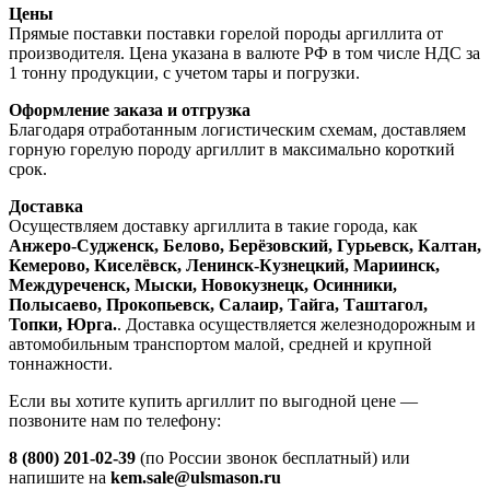
Цены
Прямые поставки поставки горелой породы аргиллита от
производителя. Цена указана в валюте РФ в том числе НДС за
1 тонну продукции, с учетом тары и погрузки.
Оформление заказа и отгрузка
Благодаря отработанным логистическим схемам, доставляем
горную горелую породу аргиллит в максимально короткий
срок.
Доставка
Осуществляем доставку аргиллита в такие города, как
Анжеро-Судженск, Белово, Берёзовский, Гурьевск, Калтан,
Кемерово, Киселёвск, Ленинск-Кузнецкий, Мариинск,
Междуреченск, Мыски, Новокузнецк, Осинники,
Полысаево, Прокопьевск, Салаир, Тайга, Таштагол,
Топки, Юрга.
. Доставка осуществляется железнодорожным и
автомобильным транспортом малой, средней и крупной
тоннажности.
Если вы хотите купить аргиллит по выгодной цене —
позвоните нам по телефону:
8 (800) 201-02-39
(по России звонок бесплатный) или
напишите на
kem.sale@ulsmason.ru