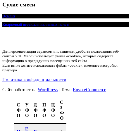
Сухие смеси
Цемент
Кварцевый песок для наливных полов
Для персонализации сервисов и повышения удобства пользования веб-
сайтом УЛС Масон использует файлы «cookie», которые содержат
информацию о предыдущих посещениях веб-сайта.
Если вы не хотите использовать файлы «cookie», измените настройки
браузера.
Политика конфиденциальности
Сайт работает на
WordPress
|
Тема:
Envo eCommerce
С
С
У
Д
П
Ц
З
Ф
Ф
Ф
Ф
Ф
Ф
О
О
О
О
О
О
Е