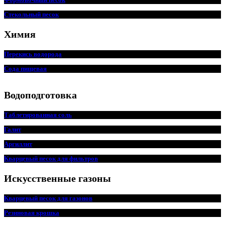
Стекольный песок
Химия
Перекись водорода
Сода пищевая
Водоподготовка
Таблетированная соль
Галит
Аргиллит
Кварцевый песок для фильтров
Искусственные газоны
Кварцевый песок для
г
азонов
Резиновая крошка