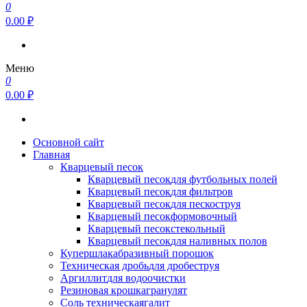
0
0.00 ₽
Меню
0
0.00 ₽
Основной сайт
Главная
Кварцевый песок
Кварцевый песок
для футбольных полей
Кварцевый песок
для фильтров
Кварцевый песок
для пескоструя
Кварцевый песок
формовочный
Кварцевый песок
стекольный
Кварцевый песок
для наливных полов
Купершлак
абразивный порошок
Техническая дробь
для дробеструя
Аргиллит
для водоочистки
Резиновая крошка
гранулят
Соль техническая
галит