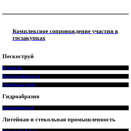
Комплексное сопровождение участия в
госзакупках
Пескоструй
Купершлак
Пескоструйный песок
Техническая дробь
Гидроабразив
Гранатовый песок
Литейная и стекольная промышленность
Формовочный песок