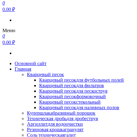
0
0.00 ₽
Меню
0
0.00 ₽
Основной сайт
Главная
Кварцевый песок
Кварцевый песок
для футбольных полей
Кварцевый песок
для фильтров
Кварцевый песок
для пескоструя
Кварцевый песок
формовочный
Кварцевый песок
стекольный
Кварцевый песок
для наливных полов
Купершлак
абразивный порошок
Техническая дробь
для дробеструя
Аргиллит
для водоочистки
Резиновая крошка
гранулят
Соль техническая
галит