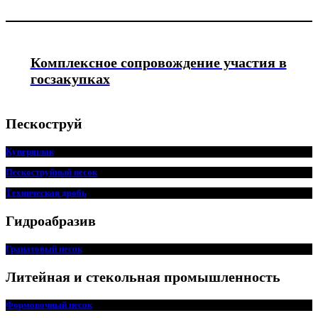
Комплексное сопровождение участия в
госзакупках
Пескоструй
Купершлак
Пескоструйный песок
Техническая дробь
Гидроабразив
Гранатовый песок
Литейная и стекольная промышленность
Формовочный песок