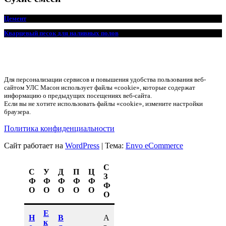
Цемент
Кварцевый песок для наливных полов
Для персонализации сервисов и повышения удобства пользования веб-
сайтом УЛС Масон использует файлы «cookie», которые содержат
информацию о предыдущих посещениях веб-сайта.
Если вы не хотите использовать файлы «cookie», измените настройки
браузера.
Политика конфиденциальности
Сайт работает на
WordPress
|
Тема:
Envo eCommerce
С
С
У
Д
П
Ц
З
Ф
Ф
Ф
Ф
Ф
Ф
О
О
О
О
О
О
Е
Н
В
А
к