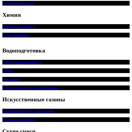
Стекольный песок
Химия
Перекись водорода
Сода пищевая
Водоподготовка
Таблетированная соль
Галит
Аргиллит
Кварцевый песок для фильтров
Искусственные газоны
Кварцевый песок для
г
азонов
Резиновая крошка
Сухие смеси