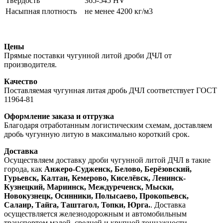
Твердость
365-545 HV
Насыпная плотность
не менее 4200 кг/м3
Цены
Прямые поставки чугунной литой дроби ДЧЛ от
производителя.
Качество
Поставляемая чугунная литая дробь ДЧЛ соответствует ГОСТ
11964-81
Оформление заказа и отгрузка
Благодаря отработанным логистическим схемам, доставляем
дробь чугунную литую в максимально короткий срок.
Доставка
Осуществляем доставку дроби чугунной литой ДЧЛ в такие
города, как
Анжеро-Судженск, Белово, Берёзовский,
Гурьевск, Калтан, Кемерово, Киселёвск, Ленинск-
Кузнецкий, Мариинск, Междуреченск, Мыски,
Новокузнецк, Осинники, Полысаево, Прокопьевск,
Салаир, Тайга, Таштагол, Топки, Юрга.
. Доставка
осуществляется железнодорожным и автомобильным
транспортом малой, средней и крупной тоннажности.